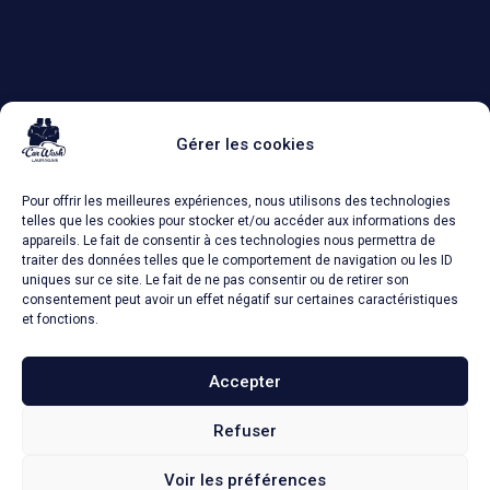
HORAIRES
D'OUVERTURE
Gérer les cookies
Lundi - Dimanche
8h00 - 20h00
Pour offrir les meilleures expériences, nous utilisons des technologies
SUIVEZ-NOUS
telles que les cookies pour stocker et/ou accéder aux informations des
appareils. Le fait de consentir à ces technologies nous permettra de
traiter des données telles que le comportement de navigation ou les ID
uniques sur ce site. Le fait de ne pas consentir ou de retirer son
CONTACT
consentement peut avoir un effet négatif sur certaines caractéristiques
06 74 91 84 84
et fonctions.
robin@vgs-autos.fr
leo@vgs-autos.fr
Accepter
Refuser
MENTIONS LÉGALES
CGV
Voir les préférences